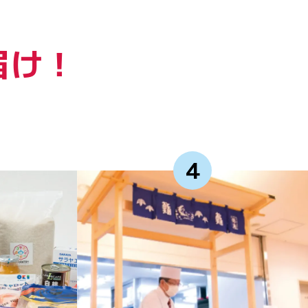
届け！
4