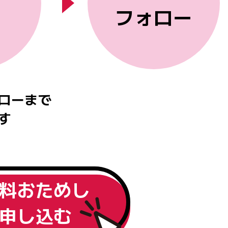
フォロー
ローまで
す
料おためし
申し込む