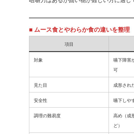
咀嚼力はあるが固い物が難しい方に適し
■ ムース食とやわらか食の違いを整理
項目
対象
嚥下障害
可
見た目
成形され
安全性
嚥下しや
調理の難易度
高め（成
ど）