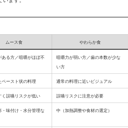
ています。
ムース食
やわらか食
がある方／咀嚼がほぼ不
咀嚼力が弱い方／歯の本数が少な
い方
たペースト状の料理
通常の料理に近いビジュアル
すく誤嚥リスクが低い
誤嚥リスクに注意が必要
形・味付け・水分管理な
中（加熱調整や食材の選定）